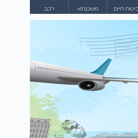
יטוח חיים
משכנתא
רכב