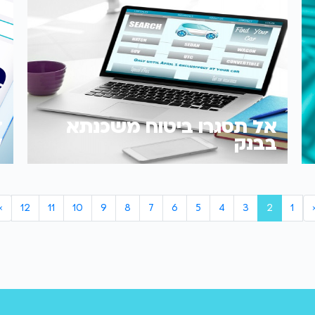
אל תסגרו ביטוח משכנתא
ד
בבנק
ל
›
12
11
10
9
8
7
6
5
4
3
2
1