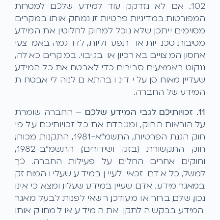
10.2. אם לא נזדקק עוד למידע שלכם למטרות
המפורטות במדיניות פרטיות זו, נמחק אותו. במקרים
מסוימים ייתכן שלא נוכל למחוק לחלוטין את המידע
מסיבות טכניות או תפעוליות, לדוגמה באמצעי
אחסון המצויים בארכיון או בגיבוי. במקרים כאלה,
ננקוט באמצעים סבירים כדי לאבטח את כל המידע
שעדיין מאוחסן על ידינו בהתאם לנוהלי אבטחת
המידע של החברה.
11. זכויותיכם לגבי המידע שלכם
– החברה שומרת
על הוראות החוק, ומכבדת את כל זכויותיכם על פי
חוק הגנת הפרטיות, התשמ"א-1981, התקנות מכוחו,
חוק התקשורת (בזק ושידורים), התשמ"ב-1982,
וחוקים אחרים החלים על פעילות החברה. כך
למשל, כל אדם זכאי לעיין במידע שעליו המוחזק
במאגר מידע. אדם שעיין במידע שעליו, ומצא כי אינו
נכון, שלם, ברור או מעודכן, רשאי לפנות לבעל מאגר
המידע בבקשה לתקן את המידע או למחוק אותו