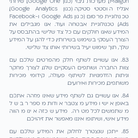
Mailgun), מערכות גיבוי (כגון Google One), שירותי
אנליזה וסטטיסטיקה (כגון Google Analytics),
טכנולוגיית פרסום (כגון Google Ads ו-Facebook
Ads), טכנולוגיית אבטחה ועוד. אנו מגבילים את
המידע שאנו חולקים עם כל צד שלישי בהתבסס על
הצורך העסקי בשימוש בשירותיו, כדי להגן על המידע
שלך, תוך שימוש יעיל בשירותי אותו צד שלישי.
8.3. אנו עשויים לשתף חלק מהפרטים שלכם עם
צוות החברה ושותפים העסקיים שלנו, לצורך מחקר
וניתוח, הזדמנויות לשיתוף פעולה, קידומי מכירות
משותפים, מכירות ואירועים.
8.4. אנו עשויים גם לשתף מידע שאינו מזהה אתכם
באופן אישי ומידע מצטבר אודות מספר רב של
משתמשים לכל מטרה. מידע שכזה אינו מהווה
מידע אישי, ושיתופו איננו מאפשר את זיהויכם.
8.5. ייתכן שנצטרך לחלוק את המידע שלכם עם