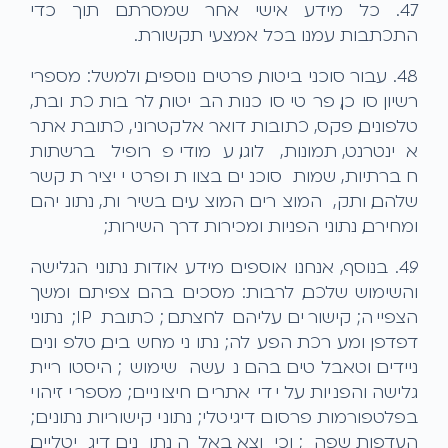
4.7. כל מידע אישי אחר שמסרתם תוך כדי
התכתבות עמנו בכל אמצעי תקשורת.
4.8. עבור סוכני ביטוח, פרטים נוספים, ולמשל: מספרי
רשיון סוכן, פרטי סוכנות הביטוח, לרבות כתובת,
טלפונים, פקס, כתובות דואר אלקטרוני, כתובת אתר
אינטרנט, תמונות, לוגו, עמודי פרופיל ברשתות
חברתיות, שמות סוכנים בצוות ופרטי יצירת קשר
שלהם, ותק, המוצרים המוצעים בשירות, נתוניהם
ומחירם, נתוני הפניות ומכירות דרך השירות;
4.9. בנוסף, אנחנו אוספים מידע אודות נתוני הגלישה
והשימוש שלכם, לרבות: מסכים בהם צפיתם ומשך
הצפייה; קישורים עליהם לחצתם; כתובת IP; נתוני
דפדפן ומערכת הפעלה; נתוני מחשבים, טלפונים
ניידים וטאבלטים בהם נעשה שימוש; היסטוריית
גלישה והפניות על ידי אתרים חיצוניים; מספרי זיהוי
בפלטפורמות פרסום דיגיטלי; נתוני קישוריות נתונים;
העדפות שפה; וכיוצא באלה נתונים דיגיטליים,