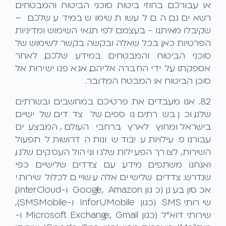
או עבורכם בחוזי ביטוח. סוכני הביטוח והמבטחים
רשאים גם הם לעשות שימוש במידע שלכם –
שקיבלו מאיתנו - בעצמם לפי תנאי השימוש ומדיניות
הפרטיות כאן. בכל שאלה ובקשה בקשר לשימוש של
סוכני הביטוח והמבטחים במידע שלכם, לאחר
אספקתו על ידי החברה אליהם, אנא פנו ישירות אל
סוכן הביטוח או המבטח המדובר.
8.2. אנו מעבדים את פרטיכם במחשבים ובשרתים
שלנו, וכן בשרתים נוספים של צדדים שלישיים
בישראל ומחוץ לארץ ברחבי העולם, המבצעים
עבורנו פעילויות עיבוד שונות הדרושות לתפעול
השירות, לצורך הפעילות שלנו וניהול העסקים שלנו,
ואנחנו משתפים מידע עם צדדים שלישיים כפי
שנדרש. צדדים שלישיים אלה עשויים לכלול שירותי
אכסון בענן (כגון Google, Amazon ו-InterCloud),
שירותי SMS (כגון InforUMobile ו-SMSMobile),
שירותי דוא"ל (כגון Microsoft Exchange, Gmail ו-