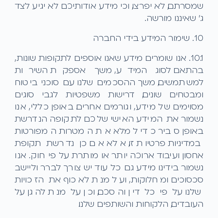
שמסרתם, לא יפרצו, וכי מידע אודותיכם לא יגיע לצד
ג' שאיננו מורשה.
10. שימור המידע בידי החברה
10.1. אנו שומרים מידע שאנו אוספים לתקופות שונות,
בהתאם לסוג המידע, משך אספקת השירות
למשתמשים, משך ההסכמים שלנו עם סוכני ביטוח
ומבטחים שונים, דרישות משפטיות לגבי סוגים
מסוימים של מידע, וגורמים אחרים. באופן כללי, אנו
נשמור את המידע האישי שלכם לתקופה הנדרשת
באופן סביר כדי למלא את המטרות המפורטות
במדיניות פרטיות זו, אלא אם כן נדרשת תקופת
אחסון ועיבוד ארוכה יותר או מותרת על פי חוק. אנו
נשמור בידינו מידע גם כל עוד יש צורך לברר וליישב
סכסוכים ומחלוקות, ועל מנת לאכוף את הזכויות
שלנו על פי כל דין והסכם, וכן על מנת להגן על
העובדים, הלקוחות והשותפים שלנו.