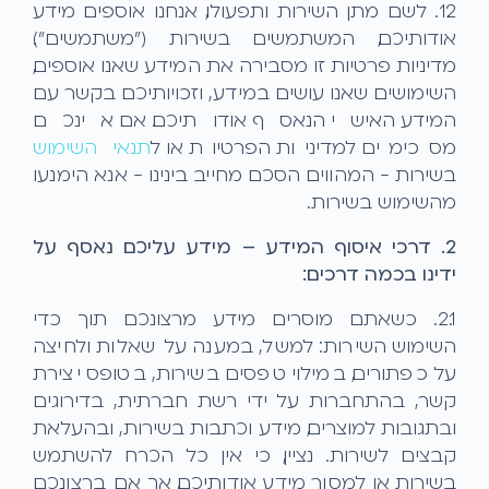
1.2. לשם מתן השירות ותפעולו, אנחנו אוספים מידע
אודותיכם, המשתמשים בשירות ("משתמשים").
מדיניות פרטיות זו מסבירה את המידע שאנו אוספים,
השימושים שאנו עושים במידע, וזכויותיכם בקשר עם
המידע האישי הנאסף אודותיכם. אם אינכם
מסכימים למדיניות הפרטיות או ל
תנאי השימוש
בשירות - המהווים הסכם מחייב בינינו - אנא הימנעו
מהשימוש בשירות.
2. דרכי איסוף המידע – מידע עליכם נאסף על
ידינו בכמה דרכים:
2.1. כשאתם מוסרים מידע מרצונכם תוך כדי
השימוש השירות: למשל, במענה על שאלות ולחיצה
על כפתורים, במילוי טפסים בשירות, בטופס יצירת
קשר, בהתחברות על ידי רשת חברתית, בדירוגים
ובתגובות למוצרים, מידע וכתבות בשירות, ובהעלאת
קבצים לשירות. נציין, כי אין כל הכרח להשתמש
בשירות או למסור מידע אודותיכם, אך אם ברצונכם