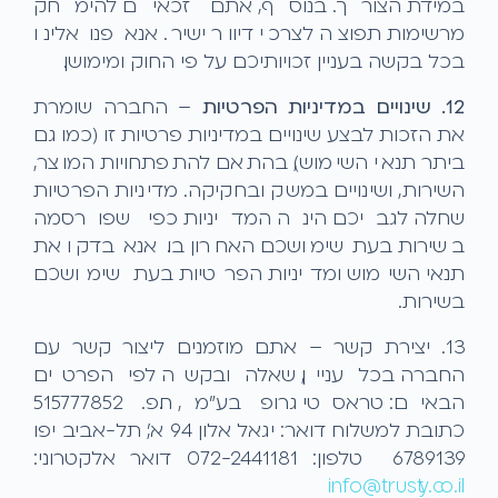
במידת הצורך. בנוסף, אתם זכאים להימחק
מרשימות תפוצה לצרכי דיוור ישיר. אנא פנו אלינו
בכל בקשה בעניין זכויותיכם על פי החוק ומימושן.
12. שינויים במדיניות הפרטיות
– החברה שומרת
את הזכות לבצע שינויים במדיניות פרטיות זו (כמו גם
ביתר תנאי השימוש), בהתאם להתפתחויות המוצר,
השירות, ושינויים במשק ובחקיקה. מדיניות הפרטיות
שחלה לגביכם הינה המדיניות כפי שפורסמה
בשירות בעת שימושכם האחרון בו. אנא בדקו את
תנאי השימוש ומדיניות הפרטיות בעת שימושכם
בשירות.
13. יצירת קשר – אתם מוזמנים ליצור קשר עם
החברה בכל עניין, שאלה ובקשה לפי הפרטים
הבאים: טראסטי גרופ בע"מ, ח.פ. 515777852
כתובת למשלוח דואר: יגאל אלון 94 א', תל-אביב יפו
6789139 טלפון: 072-2441181 דואר אלקטרוני:
info@trusty.co.il