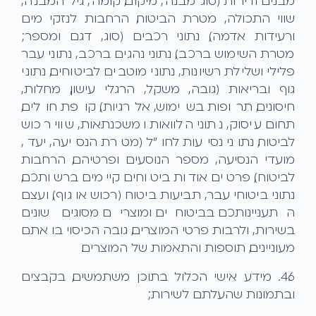
מבנים ודירות (סוג מבנה, מיקום, קומה, גיל המבנה,
שווי התכולה, מטרת הביטוח, הרחבות לנזקי מים
ורעידות אדמה), נתוני רכבים (סוג, דגם ומספר;
מטרת השימוש ברכב), נתוני נהגים ברכב, נתוני עבר
פלילי ושלילת רשיונות, נתוני מוטבים לביטוחים, נתוני
גוף ובריאות (גובה, משקל, הרגלי עישון, מחלות,
חיסונים, תרופות בשימוש, אלרגיות), קופת חולים,
תחום עיסוק, נתוני הלוואות ומשכנתאות, שווי רכוש
לביטוח, נתוני נסיעות לחו"ל (מטרת הנסיעה, יעד,
מועדי הנסיעה, מספר הנוסעים ופרטיהם, הרחבות
לביטוח), פרטים אודות ביטוחים קיימים ברשותכם,
נתוני ביטוחי עבר, תביעות ביטוח (רכוש או גוף), ועצם
התעניינותכם בביטוחים ומוצרים מסוגים שונים
בשירות, ולרבות פרטי המוצרים, גובה הכיסוי בו אתם
מעוניינים, תוספות והתאמות של המוצרים.
4.6. מידע אישי הכלול בתוכן משתמשים, בקבצים
ובתמונות שהעלתם לשירות;