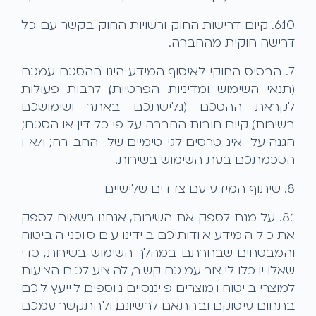
6.10. קיום דרישות החוק ורשויות החוק בקשר עם כל
דרישה חוקית מהחברה.
7. הבסיס החוקי לאיסוף המידע הינו ההסכם עמכם
(תנאי השימוש ומדיניות הפרטיות), לרבות פעולות
לקראת ההסכם (גלישתכם באתר ושימושכם
בשירות), קיום חובות החברה על פי כל דין או הסכם;
הגנה על אינטרסים לגיטימיים של החברה; ו/או
הסכמתכם בעת השימוש בשירות.
8. שיתוף המידע עם צדדים שלישיים
8.1. על מנת לספק את השירות, אנחנו רשאים לספק
את כל המידע אודותיכם בידינו עם סוכני הביטוח
והמבטחים שבחרתם במהלך השימוש בשירות, כדי
שאלו יוכלו ליצור עמכם קשר, להציע לכם הצעות
למוצרי ביטוח ומוצרים פיננסיים נוספים, לייעץ לכם
בתחום עיסוקם ובהתאם לרשיונם, ולהתקשר עמכם