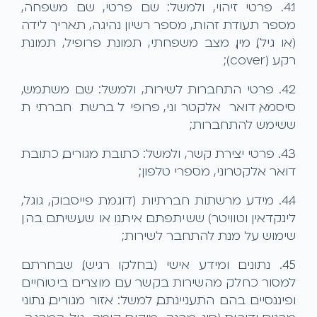
4.1. פרטי זיהוי, ולמשל: שם פרטי, שם משפחה,
מספר תעודת זהות, מספר רשיון נהיגה, תאריך לידה
(או גיל), מין, מצב משפחתי, תמונת פרופיל, תמונת
רקע (cover);
4.2. פרטי התחברות לשירות, ולמשל: שם משתמש,
סיסמא, דואר אלקטרוני, פרופיל ברשת חברתית
ששימש להתחברות;
4.3. פרטי יצירת קשר, ולמשל: כתובת מגורים, כתובת
דואר אלקטרוני, מספרי טלפון;
4.4. מידע מרשתות חברתיות (דוגמת פייסבוק, גוגל,
לינקדאין וטוויטר) ששיתפתם איתנו או שעשיתם בהן
שימוש על מנת להתחבר לשירות;
4.5. נתונים ומידע אישי (בחלקו רגיש), שבחרתם
למסור כחלק מהשירות בקשר עם מוצרים ביטוחיים
ופיננסיים בהם התעניינתם, למשל: אזור מגורים, נתוני