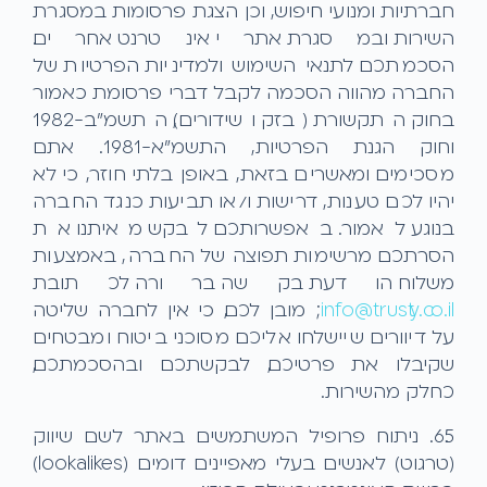
חברתיות ומנועי חיפוש, וכן הצגת פרסומות במסגרת
השירות ובמסגרת אתרי אינטרנט אחרים.
הסכמתכם לתנאי השימוש ולמדיניות הפרטיות של
החברה מהווה הסכמה לקבל דברי פרסומת כאמור
בחוק התקשורת (בזק ושידורים), התשמ"ב-1982
וחוק הגנת הפרטיות, התשמ"א-1981. אתם
מסכימים ומאשרים בזאת, באופן בלתי חוזר, כי לא
יהיו לכם טענות, דרישות ו/או תביעות כנגד החברה
בנוגע לאמור. באפשרותכם לבקש מאיתנו את
הסרתכם מרשימות תפוצה של החברה, באמצעות
משלוח הודעת בקשה ברורה לכתובת
info@trusty.co.il
; מובן לכם, כי אין לחברה שליטה
על דיוורים שיישלחו אליכם מסוכני ביטוח ומבטחים
שקיבלו את פרטיכם, לבקשתכם ובהסכמתכם,
כחלק מהשירות.
6.5. ניתוח פרופיל המשתמשים באתר לשם שיווק
(טרגוט) לאנשים בעלי מאפיינים דומים (lookalikes)