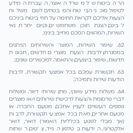
הר הביטוח של משרד האוצר, העברת המידע
לטיפול סוכני הביטוח והמבטחים לשם משלוח
הצעות אליכם לקראת חתימה על חוזי ביטוח ביניכם
לבינם, הצגת תוכן משתמשים, וקיום יתר תנאי
השירות, המהווים הסכם מחייב בינינו;
6.2. שיפור השירות, המוצר והשירותים הניתנים
במסגרתו, לרבות הצעת מוצרים חדשים, תכונות
חדשות, שיפור ביצועים, והתאמה למכשירים שונים;
6.3. תקשורת עמכם בכל אמצעי תקשורת, לרבות
הודעות שירות ותמיכה;
6.4. משלוח מידע שיווקי, מתן שירותי דיוור, ומשלוח
דברי פרסומת והצעות לרכישת שירותים ו/או מוצרים
נוספים העשויים לעניין אתכם, מטעם החברה או
מטעם אחרים, וזאת בכל אמצעי תקשורת, לרבות
(אך מבלי לפגוע בכלליות האמור) דואר, דואר
אלקטרוני, הודעות בטלפון הנייד, צ'טים, רשתות