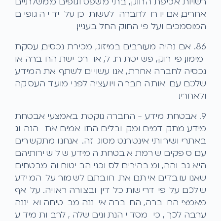
רשויות אכיפת החוק, בתי משפט וגופים ממשלתיים
אחרים, אם יורו לחברה לעשות כן על ידי הגופים
המוסמכים ועל פי החוק החל בעניין.
8.6. אם נהיה מעורבים במיזוג, מכירת נכסים, עסקת
מימון, פירוק, פשיטת רגל, או רכישת החברה או
נכסיה לחברה אחרת, אנו עשויים לשתף את המידע
שלכם עם אותה חברה ויועציה לפני מועד העסקה
ולאחריו.
9. אבטחת מידע - החברה נוקטת באמצעי אבטחת
מידע מתקדמים ומקובלים התואמים את הנהוג
באתרי ושירותי אינטרנט מסוג זה. אנחנו מתקשרים
עם ספקים שרמת אבטחת המידע של שירותיהם
היא גבוהה, ומבהירים לסוכני הביטוח והמבטחים
שאנו עובדים איתם את חובתם לשמור על המידע
שלכם על פי דרישות כל דין ובצורה ראויה. על אף
מאמצי החברה, החברה איננה מבטיחה ואיננה
ערבה לכך, כי מסדי הנתונים שלה, לרבות מידע