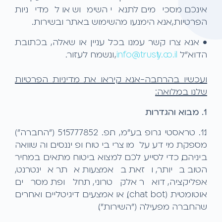
אינכם מסכימים לתנאי השימוש או למדיניות
הפרטיות,אנא הימנעו מהשימוש באתר ובשירות.
• אנא צרו קשר עמנו בכל עניין או שאלה, בכתובת
הדוא"ל
info@trusty.co.il
, ונשמח לעזור.
ועכשיו בהרחבה-אנא קיראו את מדיניות הפרטיות
שלנו במלואה:
1. מבוא והגדרות
1.1. טראסטי גרופ בע"מ, ח.פ. 515777852 ("החברה")
מספקת מידע על מוצרי ביטוח ופיננסים והשוואה
ביניהם, כדי לסייע לכם למצוא ביטוח מתאים במחיר
הטוב ביותר, וזאת באמצעות אתר אינטרנט,
אפליקציה, דואר אלקטרוני, תחלופת מסרים
אוטומטית (chat bot), או אמצעים דיגיטליים ואחרים
שהחברה מפעילה ("השירות").