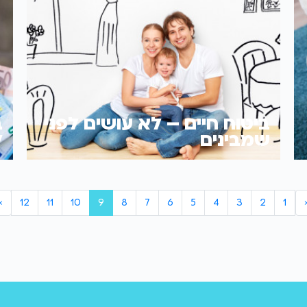
ביטוח חיים – לא עושים לפני
ב
שמבינים
ל
›
12
11
10
9
8
7
6
5
4
3
2
1