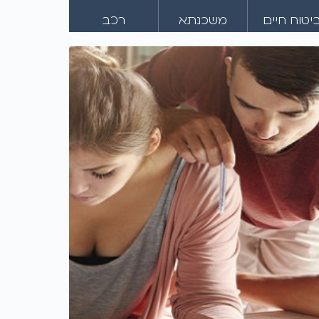
יטוח חיים
משכנתא
רכב