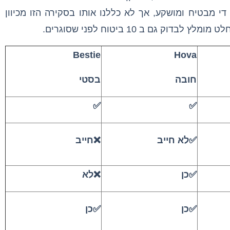
י מבטיח ומושקע, אך לא כללנו אותו בסקירה הזו מכיוון
 גם ב 10 ביטוח לפני שסוגרים.
Bestie
Hova
חובה
בסטי
✅
✅
✅לא חייב
❌חייב
✅כן
❌לא
✅כן
✅כן