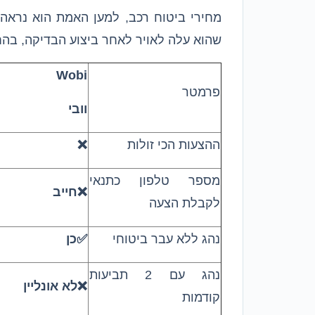
מחירי ביטוח רכב, למען האמת הוא נראה ד
שהוא עלה לאויר לאחר ביצוע הבדיקה, בהחלט מומלץ לבדוק
Wobi
פרמטר
וובי
ההצעות הכי זולות
❌
מספר טלפון כתנאי
❌חייב
לקבלת הצעה
נהג ללא עבר ביטוחי
✅כן
נהג עם 2 תביעות
❌לא אונליין
קודמות