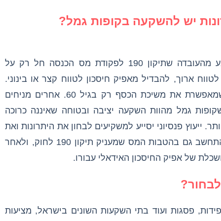
רונות יש להשקעה בקופות גמל?
החיסרון המרכזי של אפיק חיסכון זה נובע מהעובדה שתיקון 190 לפקודת מס הכנסה חל רק על
לטווח ארוך, להבדיל מאפיק חיסכון לטווח קצר או בינוני.
משקיעים רבים חוששים מההגבלה הזו, שמאפשרת את משיכת הכסף רק בגיל 60. אחרים מניחים
קופות גמל מהוות השקעה יציבה ובטוחה שאיננה כרוכה
תר. ייעוץ פנסיוני יסייע למשקיעים לבחון את היתרונות ואת
החסרונות של אפיקי ההשקעה השונים ולהתחשב גם בהטבות המס שמעניק תיקון 190 לחוק, ולאחר
שכלת של אפיק החיסכון האידאלי עבורו.
לבחור?
ידות, פסגות ועוד בתי השקעות השונים בישראל, מציעות