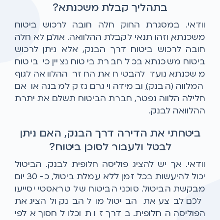
בתהליך קבלת משכנתא?
וודאי. במסגרת החוק חלה חובה לרכוש ביטוח
משכנתא, וזהו תנאי לקבלת ההלוואה. אולם, לא חלה
חובה לרכוש ביטוח דרך הבנק, אלא ניתן לרכוש
ביטוח משכנתא בכל חברת ביטוח. נציין כי ביטוח
משכנתא נועד להבטיח את החזר ההלוואה לגוף
המלווה (הבנק), ובמידה ויגרם נזק למבנה או אם
חלילה הלווה נפטר, חברת הביטוח תשלם את יתרת
ההלוואה לבנק.
ביטחתי את הדירה דרך הבנק, האם ניתן
לבטל ולעבור לסוכן ביטוח?
וודאי. אך יש להציג פוליסה חלופית לבנק. הביטול
יכול להיעשות בכל זמן ללא עמלת ביטול, כ- 30 יום
מבקשת הביטול. סוכני הביטוח של טראסטי יסייעו
לכם לבצע את הביטול מול הבנק ולהציג את
הפוליסה החלופית. בדרך זו תוכלו לחסוך אלפי